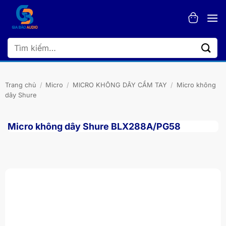
Bỏ
qua
nội
dung
Tìm
kiếm:
Trang chủ
/
Micro
/
MICRO KHÔNG DÂY CẦM TAY
/
Micro không
dây Shure
Micro không dây Shure BLX288A/PG58