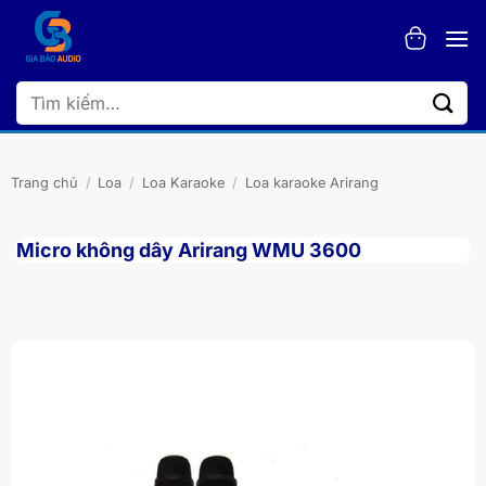
Bỏ
qua
nội
dung
Tìm
kiếm:
Trang chủ
/
Loa
/
Loa Karaoke
/
Loa karaoke Arirang
Micro không dây Arirang WMU 3600