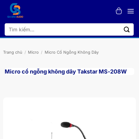
Bỏ
qua
nội
dung
Tìm
kiếm:
Trang chủ
/
Micro
/
Micro Cổ Ngỗng Không Dây
Micro cổ ngỗng không dây Takstar MS-208W