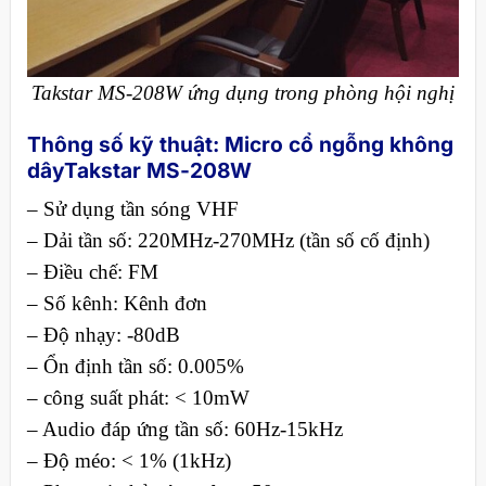
Takstar MS-208W ứng dụng trong phòng hội nghị
Thông số kỹ thuật:
Micro cổ ngỗng không
dây
Takstar MS-208W
– Sử dụng tần sóng VHF
– Dải tần số: 220MHz-270MHz (tần số cố định)
– Điều chế: FM
– Số kênh: Kênh đơn
– Độ nhạy: -80dB
– Ổn định tần số: 0.005%
– công suất phát: < 10mW
– Audio đáp ứng tần số: 60Hz-15kHz
– Độ méo: < 1% (1kHz)