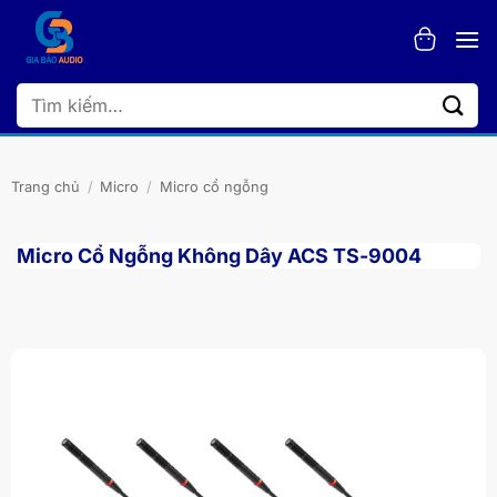
Bỏ
qua
nội
dung
Tìm
kiếm:
Trang chủ
/
Micro
/
Micro cổ ngỗng
Micro Cổ Ngỗng Không Dây ACS TS-9004