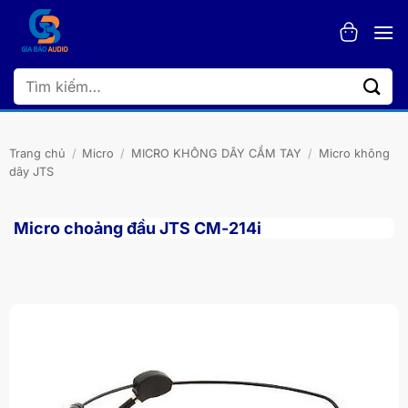
Bỏ
qua
nội
dung
Tìm
kiếm:
Trang chủ
/
Micro
/
MICRO KHÔNG DÂY CẦM TAY
/
Micro không
dây JTS
Micro choảng đầu JTS CM-214i