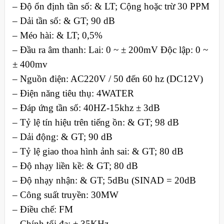
– Độ ổn định tần số: & LT; Cộng hoặc trừ 30 PPM
– Dải tần số: & GT; 90 dB
– Méo hài: & LT; 0,5%
– Đầu ra âm thanh: Lai: 0 ~ ± 200mV Độc lập: 0 ~
± 400mv
– Nguồn điện: AC220V / 50 đến 60 hz (DC12V)
– Điện năng tiêu thụ: 4WATER
– Đáp ứng tần số: 40HZ-15khz ± 3dB
– Tỷ lệ tín hiệu trên tiếng ồn: & GT; 98 dB
– Dải động: & GT; 90 dB
– Tỷ lệ giao thoa hình ảnh sai: & GT; 80 dB
– Độ nhạy liền kề: & GT; 80 dB
– Độ nhạy nhận: & GT; 5dBu (SINAD = 20dB
– Công suất truyền: 30MW
– Điều chế: FM
– Chính tối đa: ± 35KHz