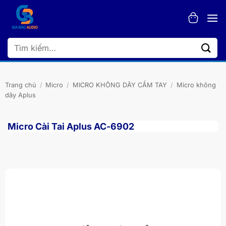
Bỏ
qua
nội
dung
Tìm
kiếm:
Trang chủ
/
Micro
/
MICRO KHÔNG DÂY CẦM TAY
/
Micro không
dây Aplus
Micro Cài Tai Aplus AC-6902