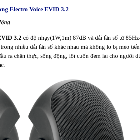
ờng Electro Voice EVID 3.2
 động
 EVID 3.2
có độ nhạy(1W,1m) 87dB và dải tần số từ 85Hz
c trong nhiều dải tần số khác nhau mà không lo bị méo tiế
đầu ra chân thực, sống động, lôi cuốn đem lại cho người 
c.