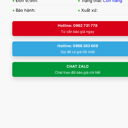
●
Đơn vị tính:
●
Trạng thái:
Còn hàng
●
Bảo hành:
●
Xuất xứ:
Hotline: 0962 731 778
Tư vấn báo giá ngay
Hotline: 0968 263 608
Gọi để có giá tốt nhất
CHAT ZALO
Chat trao đổi báo giá chi tiết