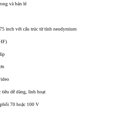
rong và bán lẻ
75 inch với cấu trúc từ tính neodymium
 HF)
lip
sơn
video
tiêu dễ dàng, linh hoạt
 phối 70 hoặc 100 V