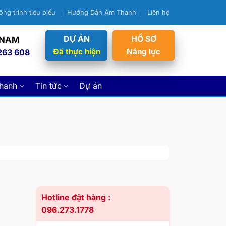
ông trình tiêu biểu
Hướng Dẫn Âm Thanh
Liên hệ
DỰ ÁN
HỒ SƠ
 NAM
Đã thực hiện
Năng lực
263 608
thanh
Tin tức
Dự án
Hotline đặt hàng :
096.273.1778