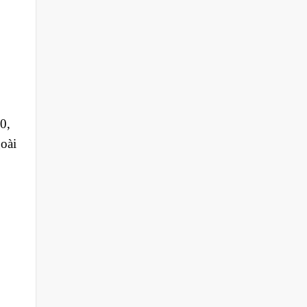
0,
oài