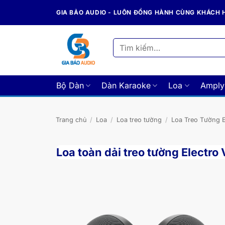
Bỏ
GIA BẢO AUDIO - LUÔN ĐỒNG HÀNH CÙNG KHÁCH
qua
nội
dung
Tìm
kiếm:
Bộ Dàn
Dàn Karaoke
Loa
Amply
Trang chủ
/
Loa
/
Loa treo tường
/
Loa Treo Tường E
Loa toàn dải treo tường Electro