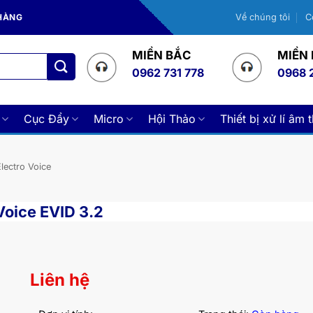
 HÀNG
Về chúng tôi
C
MIỀN BẮC
MIỀN
0962 731 778
0968 
Cục Đẩy
Micro
Hội Thảo
Thiết bị xử lí âm 
lectro Voice
 Voice EVID 3.2
Liên hệ