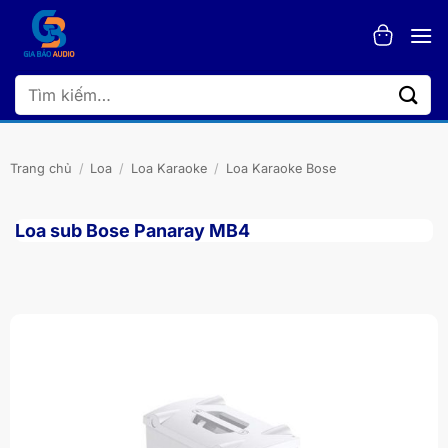
Bỏ
qua
nội
dung
Tìm
kiếm:
Trang chủ
/
Loa
/
Loa Karaoke
/
Loa Karaoke Bose
Loa sub Bose Panaray MB4