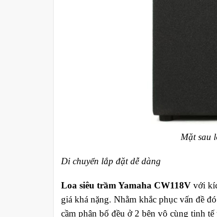
Mặt sau 
Di chuyển lắp đặt dễ dàng
Loa siêu trầm Yamaha CW118V
với k
giá khá nặng. Nhằm khắc phục vấn đề đó t
cầm phân bố đều ở 2 bên vô cùng tinh tế v