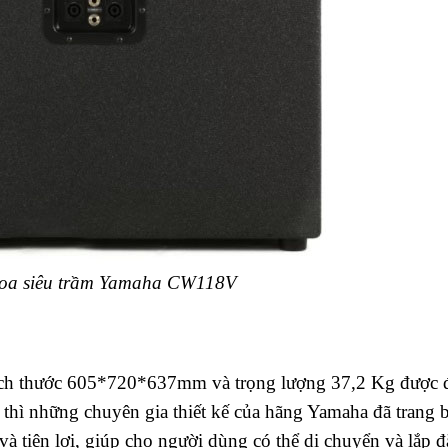
loa siêu trầm Yamaha CW118V
ích thước 605*720*637mm và trọng lượng 37,2 Kg được 
hì những chuyên gia thiết kế của hãng Yamaha đã trang b
à tiện lợi, giúp cho người dùng có thể di chuyển và lắp đ