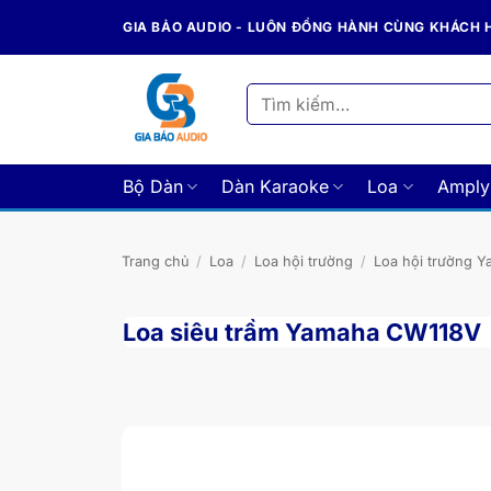
Bỏ
GIA BẢO AUDIO - LUÔN ĐỒNG HÀNH CÙNG KHÁCH
qua
nội
dung
Tìm
kiếm:
Bộ Dàn
Dàn Karaoke
Loa
Amply
Trang chủ
/
Loa
/
Loa hội trường
/
Loa hội trường 
Loa siêu trầm Yamaha CW118V