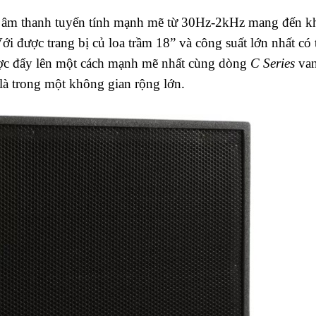
 âm thanh tuyến tính mạnh mẽ từ 30Hz-2kHz mang đến k
ới được trang bị củ loa trầm 18” và công suất lớn nhất có 
ược đẩy lên một cách mạnh mẽ nhất cùng dòng
C Series
va
 là trong một không gian rộng lớn.