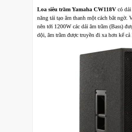
Loa siêu trầm Yamaha CW118V
có dải
năng tái tạo âm thanh một cách bât ngờ. V
nên tới 1200W các dải âm trầm (Bass) đ
dội, âm trầm được truyền đi xa hơn kể cả