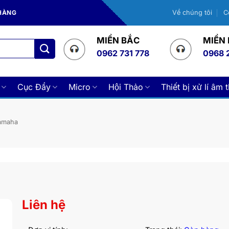
 HÀNG
Về chúng tôi
C
MIỀN BẮC
MIỀN
0962 731 778
0968 
Cục Đẩy
Micro
Hội Thảo
Thiết bị xử lí âm 
Yamaha
Liên hệ