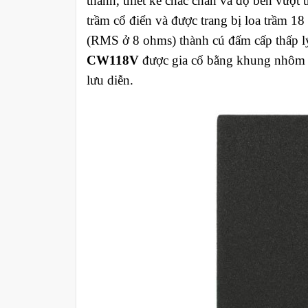
thanh, thiết kế chắc chắn và độ bền vượt 
trầm cổ điển và được trang bị loa trầm 1
(RMS ở 8 ohms) thành cú đấm cấp thấp lý
CW118V
được gia cố bằng khung nhôm đ
lưu diễn.