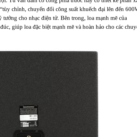
trội. Tủ ván dăm có cổng phía trước này có thiết kế phản 
8 “tùy chỉnh, chuyển đổi công suất khuếch đại lên đến 60
 tưởng cho nhạc điện tử. Bên trong, loa mạnh mẽ của
úc, giúp loa đặc biệt mạnh mẽ và hoàn hảo cho các chuy