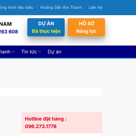
ông trình tiêu biểu
Hướng Dẫn Âm Thanh
Liên hệ
DỰ ÁN
HỒ SƠ
 NAM
Đã thực hiện
Năng lực
263 608
thanh
Tin tức
Dự án
Hotline đặt hàng :
096.273.1778