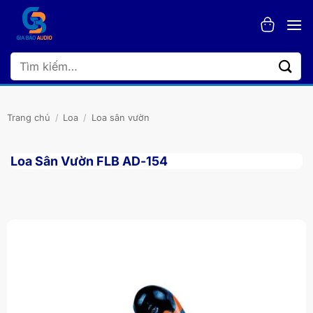
Bỏ
qua
nội
dung
Tìm
kiếm:
Trang chủ
/
Loa
/
Loa sân vườn
Loa Sân Vườn FLB AD-154