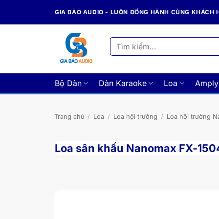
Bỏ
GIA BẢO AUDIO - LUÔN ĐỒNG HÀNH CÙNG KHÁCH
qua
nội
dung
Tìm
kiếm:
Bộ Dàn
Dàn Karaoke
Loa
Amply
Trang chủ
/
Loa
/
Loa hội trường
/
Loa hội trường 
Loa sân khấu Nanomax FX-150