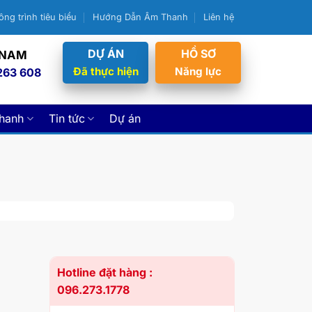
ông trình tiêu biểu
Hướng Dẫn Âm Thanh
Liên hệ
DỰ ÁN
HỒ SƠ
 NAM
Đã thực hiện
Năng lực
263 608
thanh
Tin tức
Dự án
Hotline đặt hàng :
096.273.1778