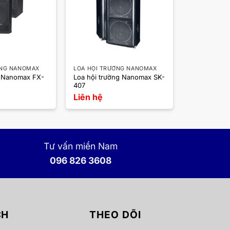
ỜNG NANOMAX
LOA HỘI TRƯỜNG NANOMAX
u Nanomax FX-
Loa hội trường Nanomax SK-
407
Liên hệ
Tư vấn miền Nam
096 826 3608
CH
THEO DÕI