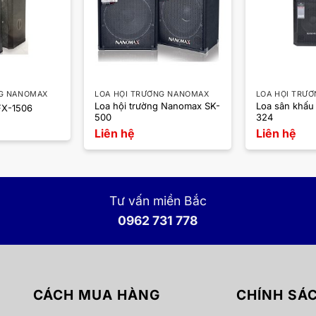
NG NANOMAX
LOA HỘI TRƯỜNG NANOMAX
LOA HỘI TRƯ
Loa hội trường Nanomax SK-
Loa sân khấ
FX-1506
500
324
Liên hệ
Liên hệ
Tư vấn miền Bắc
0962 731 778
CÁCH MUA HÀNG
CHÍNH SÁ