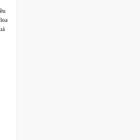
đều
loa
uá