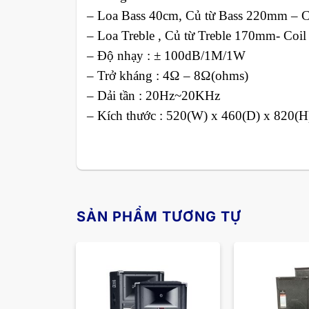
– Loa Bass 40cm, Củ từ Bass 220mm – 
– Loa Treble , Củ từ Treble 170mm- Coi
– Độ nhạy : ± 100dB/1M/1W
– Trở kháng : 4Ω – 8Ω(ohms)
– Dải tần : 20Hz~20KHz
– Kích thước : 520(W) x 460(D) x 820(
SẢN PHẨM TƯƠNG TỰ