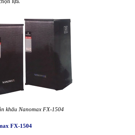
chọn lựa.
ân khấu Nanomax FX-1504
omax FX-1504