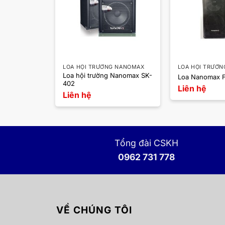
 NANOMAX
LOA HỘI TRƯỜNG NANOMAX
LOA HỘI TRƯỜ
Loa hội trường Nanomax SK-
x SK-501
Loa Nanomax 
402
Liên hệ
Liên hệ
Tổng đài CSKH
0962 731 778
VỀ CHÚNG TÔI