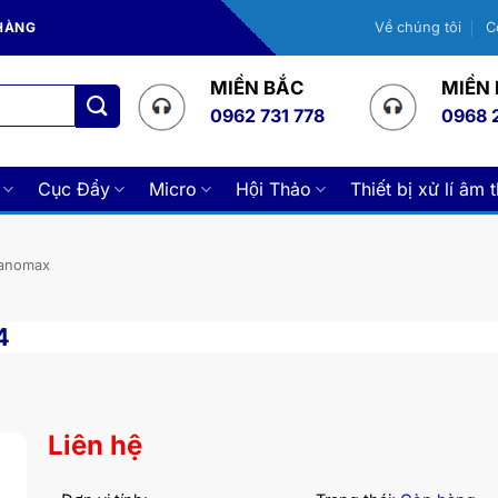
 HÀNG
Về chúng tôi
C
MIỀN BẮC
MIỀN
0962 731 778
0968 
Cục Đẩy
Micro
Hội Thảo
Thiết bị xử lí âm 
Nanomax
4
Liên hệ