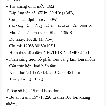
– Trở kháng định mức: 16Ω
– Đáp ứng tần số: 65Hz~20kHz (±3dB)
– Công suất định mức: 500W
– Chương trình công suất tối đa nhất thời: 2000W
– Mức áp suất âm thanh tối đa: 135dB
– Độ nhạy: 102dB (1m/1w)
– Chỉ thị: 120°&80°V×10°H
– Hình thức đấu dây: NEUTRIK NL4MP×2 1+1-
– Phần cứng treo: bộ phận treo bằng kim loại nhôm
– Cấu trúc hộp: loại biến tần;
– Kích thước (HxWxD): 280×536×421mm
– Trọng lượng: 20 kg.
Thông số hộp 15 mid-bass đơn:
– Bộ âm trầm: 15″×1, 220 từ tính 100 lõi, khung
nhôm,