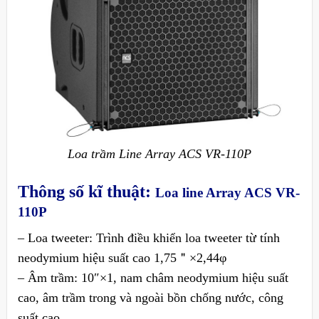
Loa trầm Line Array ACS VR-110P
Thông số kĩ thuật:
Loa line Array ACS VR-
110P
– Loa tweeter: Trình điều khiển loa tweeter từ tính
neodymium hiệu suất cao 1,75＂×2,44φ
– Âm trầm: 10″×1, nam châm neodymium hiệu suất
cao, âm trầm trong và ngoài bồn chống nước, công
suất cao