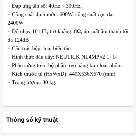
– Đáp ứng tần số: 40Hz～300Hz,
– Công suất định mức: 600W, công suất cực đại
2400W
– Độ nhạy 101dB, trở kháng: 8Ω, áp suất âm thanh tối
đa 124dB
– Cấu trúc hộp: loại biến tần
– Hình thức đấu dây: NEUTRIK NL4MP×2 1+1-
– Phần cứng treo: bộ phận treo bằng kim loại nhôm
– Kích thước tủ (HxWxD): 440X536X570 (mm)
– Trọng lượng: 30 kg.
Thông số kỹ thuật