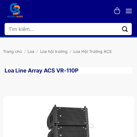
Bỏ
qua
nội
dung
Tìm
kiếm:
Trang chủ
/
Loa
/
Loa hội trường
/
Loa Hội Trường ACS
Loa Line Array ACS VR-110P