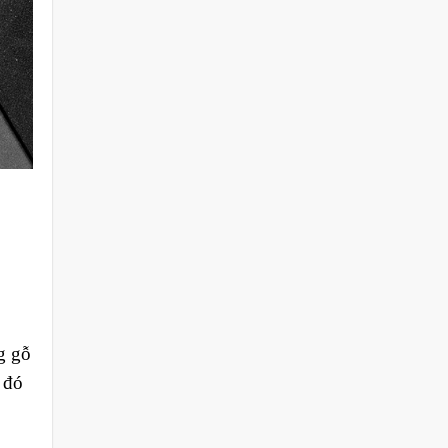
g gỗ
 đó