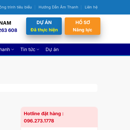
ông trình tiêu biểu
Hướng Dẫn Âm Thanh
Liên hệ
DỰ ÁN
HỒ SƠ
 NAM
Đã thực hiện
Năng lực
263 608
thanh
Tin tức
Dự án
Hotline đặt hàng :
096.273.1778