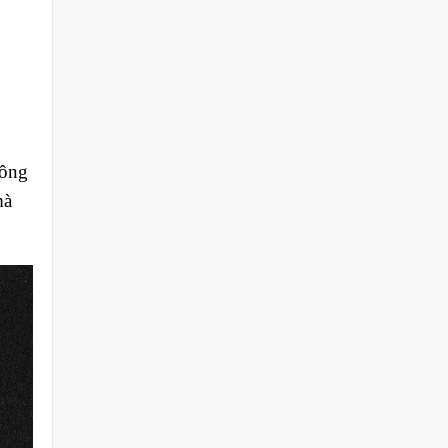
công
mà