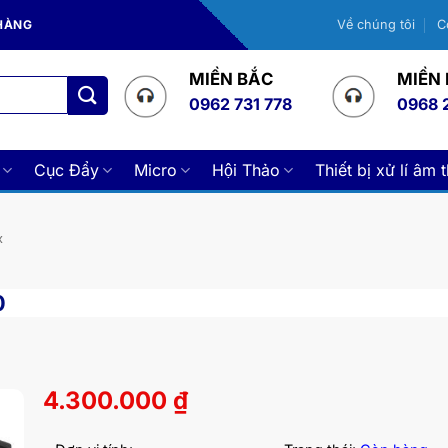
 HÀNG
Về chúng tôi
C
MIỀN BẮC
MIỀN
0962 731 778
0968 
Cục Đẩy
Micro
Hội Thảo
Thiết bị xử lí âm 
x
0
4.300.000
₫