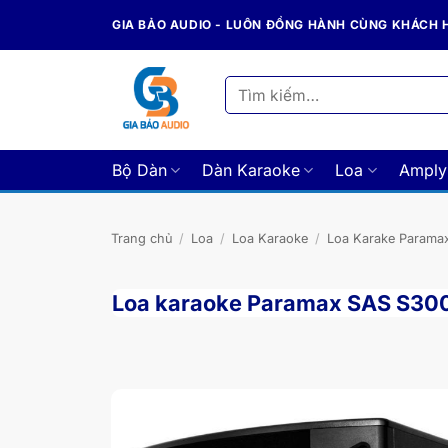
Bỏ
GIA BẢO AUDIO - LUÔN ĐỒNG HÀNH CÙNG KHÁCH
qua
nội
dung
Tìm
kiếm:
Bộ Dàn
Dàn Karaoke
Loa
Amply
Trang chủ
/
Loa
/
Loa Karaoke
/
Loa Karake Parama
Loa karaoke Paramax SAS S30