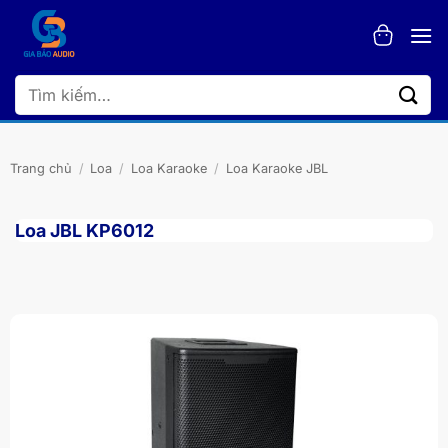
Bỏ
qua
nội
dung
Tìm
kiếm:
Trang chủ
/
Loa
/
Loa Karaoke
/
Loa Karaoke JBL
Loa JBL KP6012