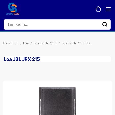
Bỏ
qua
nội
dung
Tìm
kiếm:
Trang chủ
/
Loa
/
Loa hội trường
/
Loa hội trường JBL
Loa JBL JRX 215