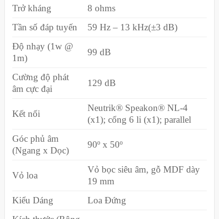
Trở kháng
8 ohms
Tần số đáp tuyến
59 Hz – 13 kHz(±3 dB)
Độ nhạy (1w @
99 dB
1m)
Cường độ phát
129 dB
âm cực đại
Neutrik® Speakon® NL-4
Kết nối
(x1); cổng 6 li (x1); parallel
Góc phủ âm
90º x 50º
(Ngang x Dọc)
Vỏ bọc siêu âm, gỗ MDF dày
Vỏ loa
19 mm
Kiểu Dáng
Loa Đứng