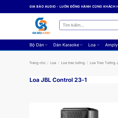
Bỏ
GIA BẢO AUDIO - LUÔN ĐỒNG HÀNH CÙNG KHÁCH
qua
nội
dung
Tìm
kiếm:
Bộ Dàn
Dàn Karaoke
Loa
Amply
Trang chủ
/
Loa
/
Loa treo tường
/
Loa Treo Tường 
Loa JBL Control 23-1