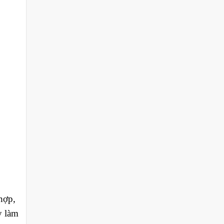
hợp,
y làm