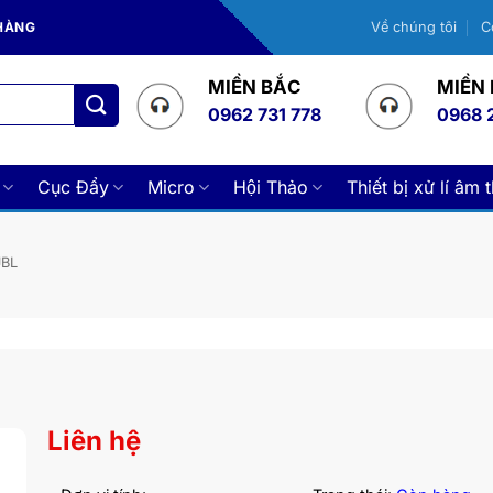
 HÀNG
Về chúng tôi
C
MIỀN BẮC
MIỀN
0962 731 778
0968 
Cục Đẩy
Micro
Hội Thảo
Thiết bị xử lí âm 
JBL
Liên hệ