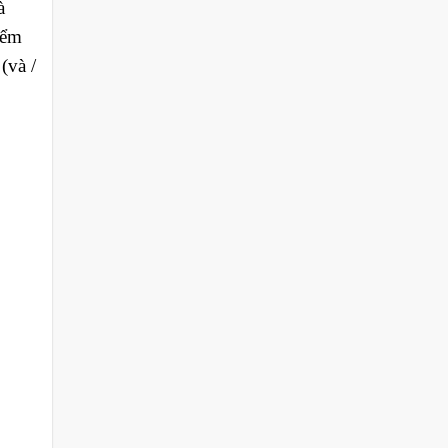
à
iểm
(và /