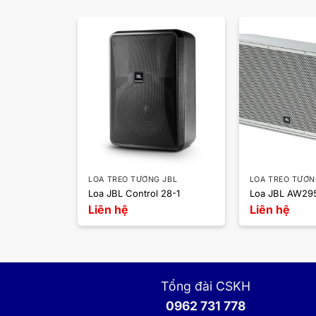
 JBL
LOA TREO TƯỜNG JBL
LOA TREO TƯỜN
 25AV-LS
Loa JBL Control 28-1
Loa JBL AW29
Liên hệ
Liên hệ
Tổng đài CSKH
0962 731 778