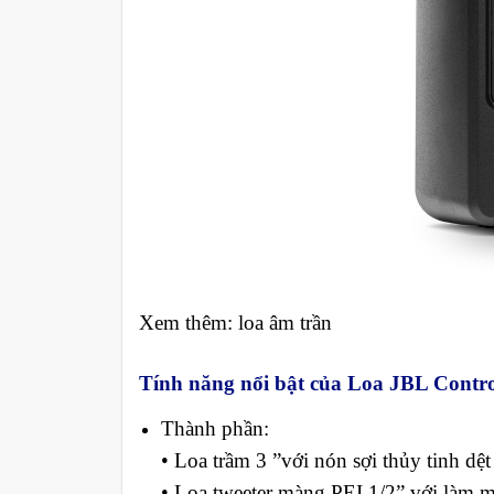
Xem thêm: loa âm trần
Tính năng nổi bật của Loa JBL Contro
Thành phần:
• Loa trầm 3 ”với nón sợi thủy tinh dệt
• Loa tweeter màng PEI 1/2” với làm m