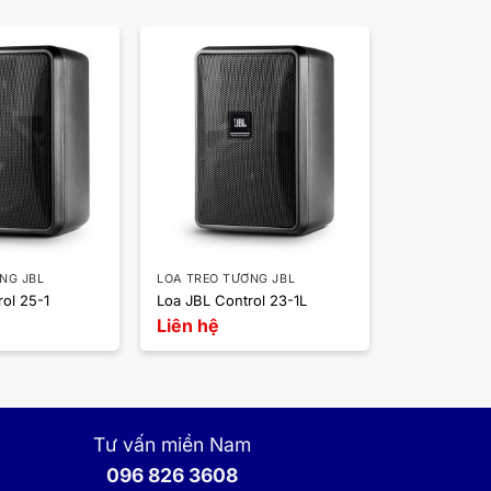
̀NG JBL
LOA TREO TƯỜNG JBL
ol 25-1
Loa JBL Control 23-1L
Liên hệ
Tư vấn miền Nam
096 826 3608