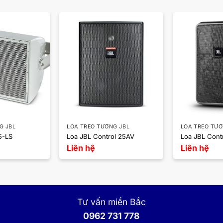
G JBL
LOA TREO TƯỜNG JBL
LOA TREO TƯƠ
5-LS
Loa JBL Control 25AV
Loa JBL Contr
Liên hệ
Liên hệ
Tư vấn miền Bắc
0962 731 778