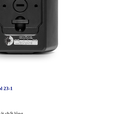
l 23-1
át chất lỏng