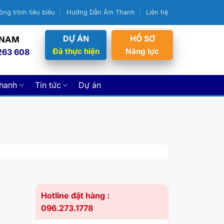
ông trình tiêu biểu
Hướng Dẫn Âm Thanh
Liên hệ
DỰ ÁN
HỒ SƠ
 NAM
Đã thực hiện
Năng lực
263 608
thanh
Tin tức
Dự án
Hotline đặt hàng :
096.273.1778