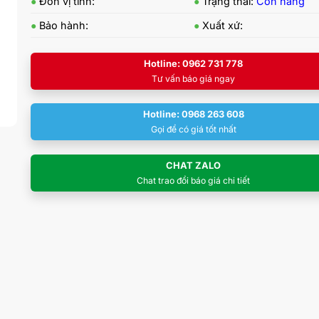
●
Đơn vị tính:
●
Trạng thái:
Còn hàng
●
Bảo hành:
●
Xuất xứ:
Hotline: 0962 731 778
Tư vấn báo giá ngay
Hotline: 0968 263 608
Gọi để có giá tốt nhất
CHAT ZALO
Chat trao đổi báo giá chi tiết