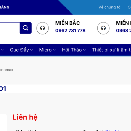
 HÀNG
Về chúng tôi
C
MIỀN BẮC
MIỀN
0962 731 778
0968 
Cục Đẩy
Micro
Hội Thảo
Thiết bị xử lí âm 
Nanomax
01
Liên hệ