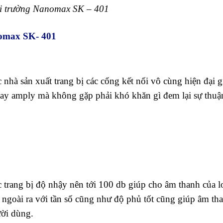
i trường Nanomax SK – 401
omax SK- 401
hà sản xuất trang bị các cổng kết nối vô cùng hiện đại g
 hay amply mà không gặp phải khó khăn gì đem lại sự thuậ
rang bị độ nhậy nên tới 100 db giúp cho âm thanh của l
 ngoài ra với tần số cũng như độ phủ tốt cũng giúp âm th
ười dùng.