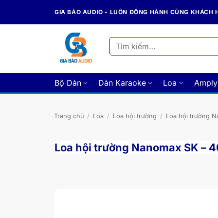
Bỏ
GIA BẢO AUDIO - LUÔN ĐỒNG HÀNH CÙNG KHÁCH
qua
nội
dung
Tìm
kiếm:
Bộ Dàn
Dàn Karaoke
Loa
Amply
Trang chủ
/
Loa
/
Loa hội trường
/
Loa hội trường 
Loa hội trường Nanomax SK – 4