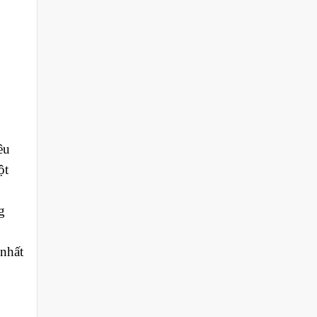
êu
ột
g
 nhất