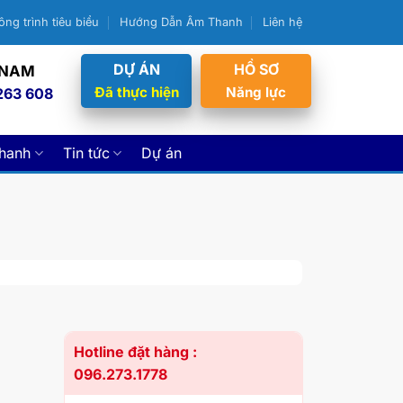
ông trình tiêu biểu
Hướng Dẫn Âm Thanh
Liên hệ
DỰ ÁN
HỒ SƠ
 NAM
Đã thực hiện
Năng lực
263 608
thanh
Tin tức
Dự án
Hotline đặt hàng :
096.273.1778