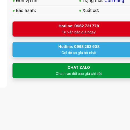
●
Đơn vị tính:
●
Trạng thái:
Còn hàng
●
Bảo hành:
●
Xuất xứ:
Hotline: 0962 731 778
Tư vấn báo giá ngay
Hotline: 0968 263 608
Gọi để có giá tốt nhất
CHAT ZALO
Chat trao đổi báo giá chi tiết