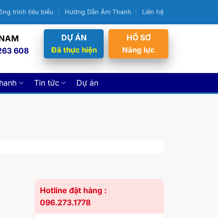
ông trình tiêu biểu
Hướng Dẫn Âm Thanh
Liên hệ
DỰ ÁN
HỒ SƠ
 NAM
Đã thực hiện
Năng lực
263 608
thanh
Tin tức
Dự án
Hotline đặt hàng :
096.273.1778