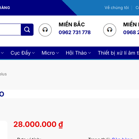
 HÀNG
Về chúng tôi
C
MIỀN BẮC
MIỀN
0962 731 778
0968 
Cục Đẩy
Micro
Hội Thảo
Thiết bị xử lí âm 
plus
RO
28.000.000
₫