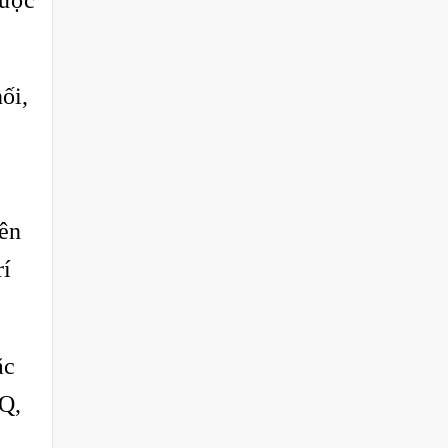
ối,
rên
rí
ặc
EQ,