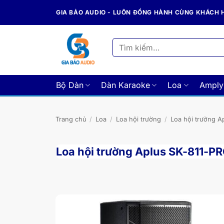
Bỏ
GIA BẢO AUDIO - LUÔN ĐỒNG HÀNH CÙNG KHÁCH
qua
nội
dung
Tìm
kiếm:
Bộ Dàn
Dàn Karaoke
Loa
Amply
Trang chủ
/
Loa
/
Loa hội trường
/
Loa hội trường A
Loa hội trường Aplus SK-811-P