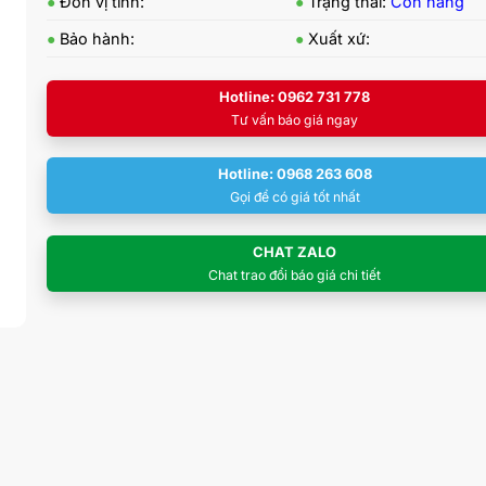
●
Đơn vị tính:
●
Trạng thái:
Còn hàng
●
Bảo hành:
●
Xuất xứ:
Hotline: 0962 731 778
Tư vấn báo giá ngay
Hotline: 0968 263 608
Gọi để có giá tốt nhất
CHAT ZALO
Chat trao đổi báo giá chi tiết