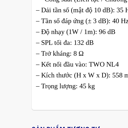
– Dải tần số (mật độ 10 dB): 35
– Tần số đáp ứng (± 3 dB): 40 H
– Độ nhạy (1W / 1m): 96 dB
– SPL tối đa: 132 dB
– Trở kháng: 8 Ω
– Kết nối đầu vào: TWO NL4
– Kích thước (H x W x D): 558
– Trọng lượng: 45 kg