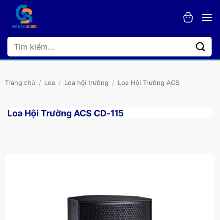
Bỏ
qua
nội
dung
Tìm
kiếm:
Trang chủ
/
Loa
/
Loa hội trường
/
Loa Hội Trường ACS
Loa Hội Trường ACS CD-115