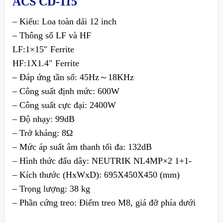
ACS CD-115
– Kiểu: Loa toàn dải 12 inch
– Thông số LF và HF
LF:1×15″ Ferrite
HF:1X1.4″ Ferrite
– Đáp ứng tần số: 45Hz～18KHz
– Công suất định mức: 600W
– Công suất cực đại: 2400W
– Độ nhạy: 99dB
– Trở kháng: 8Ω
– Mức áp suất âm thanh tối đa: 132dB
– Hình thức đấu dây: NEUTRIK NL4MP×2 1+1-
– Kích thước (HxWxD): 695X450X450 (mm)
– Trọng lượng: 38 kg
– Phần cứng treo: Điểm treo M8, giá đỡ phía dưới