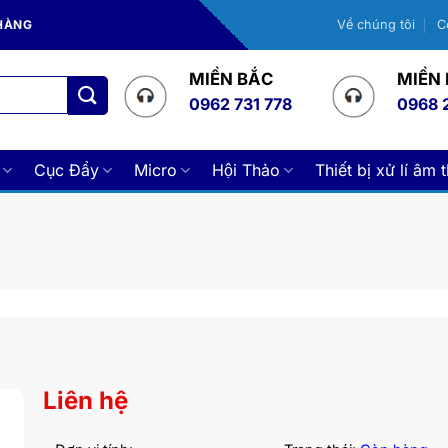
 HÀNG
Về chúng tôi
C
MIỀN BẮC
MIỀN
0962 731 778
0968 
Cục Đẩy
Micro
Hội Thảo
Thiết bị xử lí âm 
Liên hệ