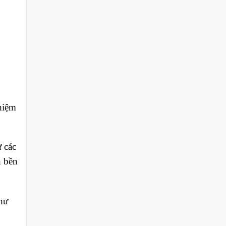
hiệm
 các
h bền
hư