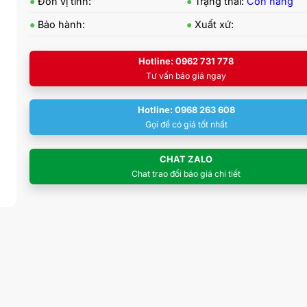
●
Đơn vị tính:
●
Trạng thái:
Còn hàng
●
Bảo hành:
●
Xuất xứ:
Hotline: 0962 731 778
Tư vấn báo giá ngay
Hotline: 0968 263 608
Gọi để có giá tốt nhất
CHAT ZALO
Chat trao đổi báo giá chi tiết