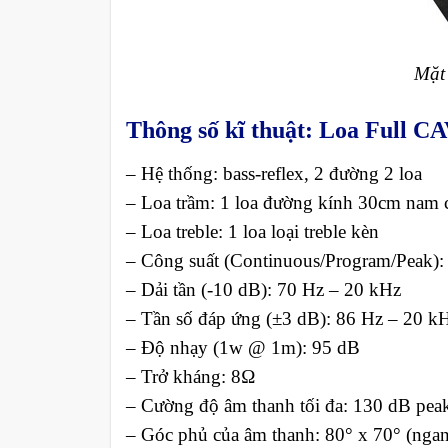
Mặt
Thông số kĩ thuật: Loa Full 
– Hệ thống: bass-reflex, 2 đường 2 loa
– Loa trầm: 1 loa đường kính 30cm nam c
– Loa treble: 1 loa loại treble kèn
– Công suất (Continuous/Program/Peak
– Dải tần (-10 dB): 70 Hz – 20 kHz
– Tần số đáp ứng (±3 dB): 86 Hz – 20 k
– Độ nhạy (1w @ 1m): 95 dB
– Trở kháng: 8Ω
– Cường độ âm thanh tối đa: 130 dB pea
– Góc phủ của âm thanh: 80° x 70° (ngan