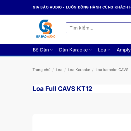
Bỏ
GIA BẢO AUDIO - LUÔN ĐỒNG HÀNH CÙNG KHÁCH
qua
nội
dung
Tìm
kiếm:
Bộ Dàn
Dàn Karaoke
Loa
Amply
Trang chủ
/
Loa
/
Loa Karaoke
/
Loa karaoke CAVS
Loa Full CAVS KT12