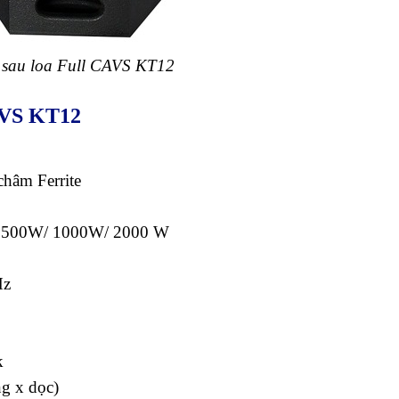
 sau loa Full CAVS KT12
CAVS KT12
hâm Ferrite
): 500W/ 1000W/ 2000 W
Hz
k
g x dọc)