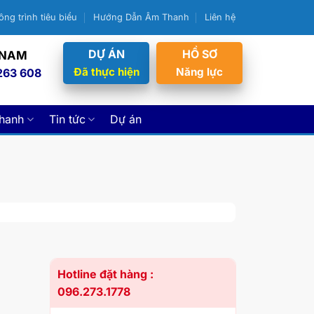
ông trình tiêu biểu
Hướng Dẫn Âm Thanh
Liên hệ
DỰ ÁN
HỒ SƠ
 NAM
Đã thực hiện
Năng lực
263 608
thanh
Tin tức
Dự án
Hotline đặt hàng :
096.273.1778