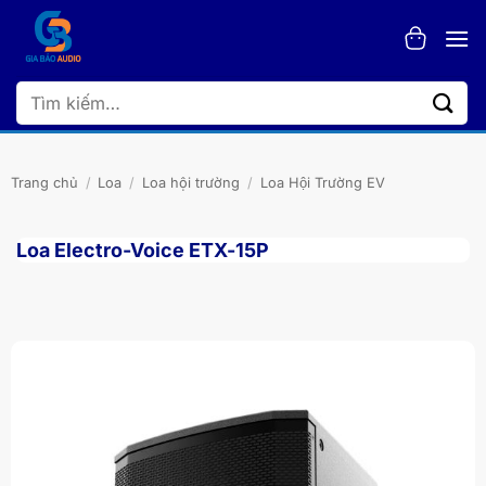
Bỏ
qua
nội
dung
Tìm
kiếm:
Trang chủ
/
Loa
/
Loa hội trường
/
Loa Hội Trường EV
Loa Electro-Voice ETX-15P