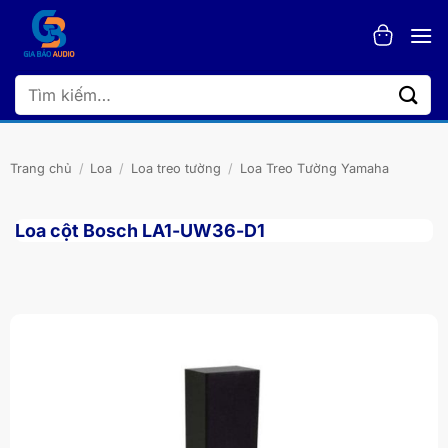
Bỏ
qua
nội
dung
Tìm
kiếm:
Trang chủ
/
Loa
/
Loa treo tường
/
Loa Treo Tường Yamaha
Loa cột Bosch LA1-UW36-D1