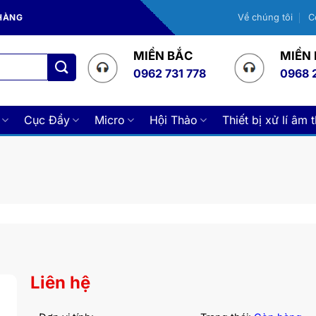
 HÀNG
Về chúng tôi
C
MIỀN BẮC
MIỀN
0962 731 778
0968 
Cục Đẩy
Micro
Hội Thảo
Thiết bị xử lí âm 
Liên hệ