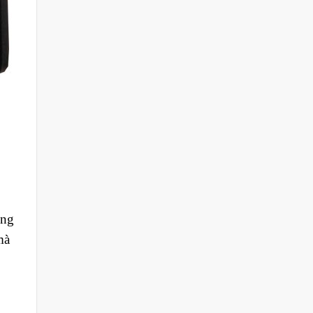
ộng
mà