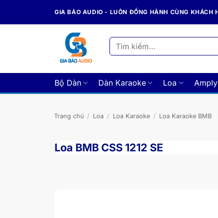
Bỏ
GIA BẢO AUDIO - LUÔN ĐỒNG HÀNH CÙNG KHÁCH
qua
nội
dung
Tìm
kiếm:
Bộ Dàn
Dàn Karaoke
Loa
Amply
Trang chủ
/
Loa
/
Loa Karaoke
/
Loa Karaoke BMB
Loa BMB CSS 1212 SE