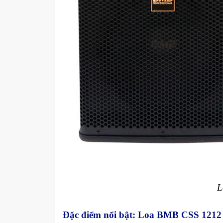
L
Đặc điểm nổi bật
:
Loa BMB CSS 1212