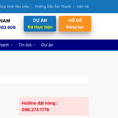
ông trình tiêu biểu
Hướng Dẫn Âm Thanh
Liên hệ
DỰ ÁN
HỒ SƠ
 NAM
Đã thực hiện
Năng lực
263 608
thanh
Tin tức
Dự án
Hotline đặt hàng :
096.273.1778