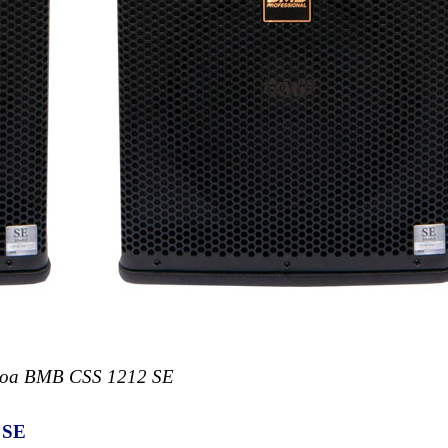
oa BMB CSS 1212 SE
 SE