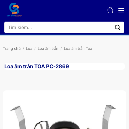
Bỏ
qua
nội
dung
Tìm
kiếm:
Trang chủ
/
Loa
/
Loa âm trần
/
Loa âm trần Toa
Loa âm trần TOA PC-2869