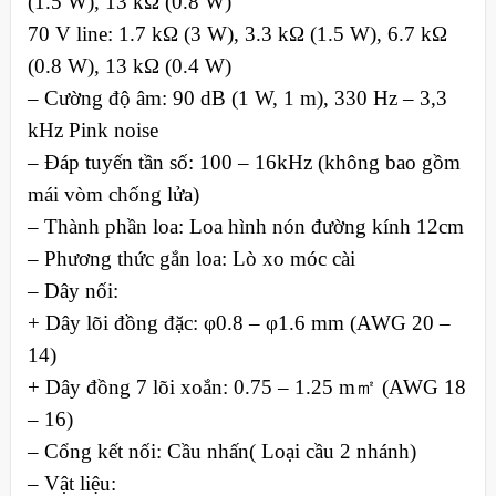
(1.5 W), 13 kΩ (0.8 W)
70 V line: 1.7 kΩ (3 W), 3.3 kΩ (1.5 W), 6.7 kΩ
(0.8 W), 13 kΩ (0.4 W)
– Cường độ âm: 90 dB (1 W, 1 m), 330 Hz – 3,3
kHz Pink noise
– Đáp tuyến tần số: 100 – 16kHz (không bao gồm
mái vòm chống lửa)
– Thành phần loa: Loa hình nón đường kính 12cm
– Phương thức gắn loa: Lò xo móc cài
– Dây nối:
+ Dây lõi đồng đặc: φ0.8 – φ1.6 mm (AWG 20 –
14)
+ Dây đồng 7 lõi xoắn: 0.75 – 1.25 m㎡ (AWG 18
– 16)
– Cổng kết nối: Cầu nhấn( Loại cầu 2 nhánh)
– Vật liệu: