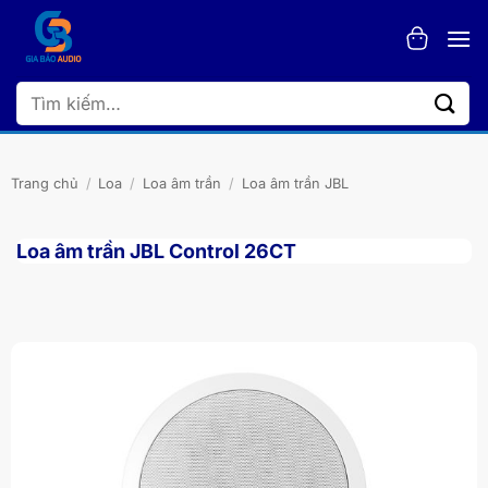
Bỏ
qua
nội
dung
Tìm
kiếm:
Trang chủ
/
Loa
/
Loa âm trần
/
Loa âm trần JBL
Loa âm trần JBL Control 26CT