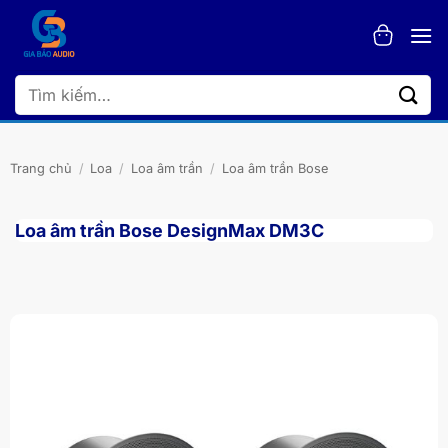
Bỏ
qua
nội
dung
Tìm
kiếm:
Trang chủ
/
Loa
/
Loa âm trần
/
Loa âm trần Bose
Loa âm trần Bose DesignMax DM3C