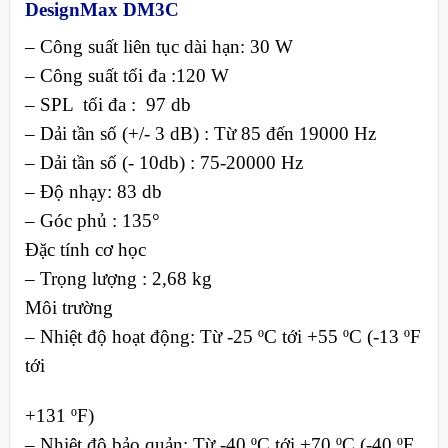
DesignMax DM3C
– Công suất liên tục dài hạn: 30 W
– Công suất tối đa :120 W
– SPL tối đa : 97 db
– Dải tần số (+/- 3 dB) : Từ 85 đến 19000 Hz
– Dải tần số (- 10db) : 75-20000 Hz
– Độ nhạy: 83 db
– Góc phủ : 135°
Đặc tính cơ học
– Trọng lượng : 2,68 kg
Môi trường
– Nhiệt độ hoạt động: Từ -25 ºC tới +55 ºC (-13 ºF
tới
+131 ºF)
– Nhiệt độ bảo quản: Từ -40 ºC tới +70 ºC (-40 ºF