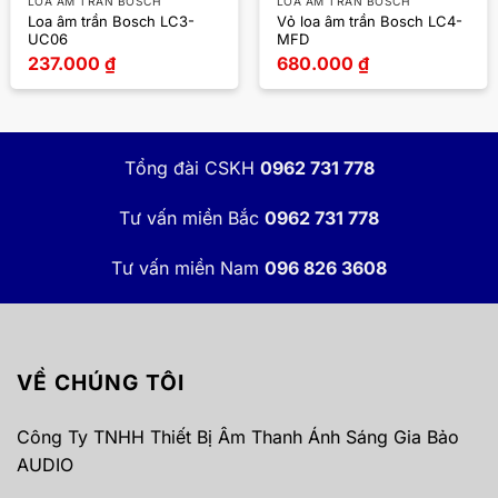
LOA ÂM TRẦN BOSCH
LOA ÂM TRẦN BOSCH
Loa âm trần Bosch LC3-
Vỏ loa âm trần Bosch LC4-
UC06
MFD
237.000
₫
680.000
₫
Tổng đài CSKH
0962 731 778
Tư vấn miền Bắc
0962 731 778
Tư vấn miền Nam
096 826 3608
VỀ CHÚNG TÔI
Công Ty TNHH Thiết Bị Âm Thanh Ánh Sáng Gia Bảo
AUDIO