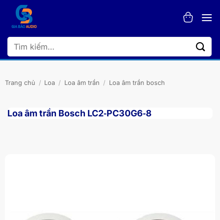
Bỏ
qua
nội
dung
Tìm
kiếm:
Trang chủ
/
Loa
/
Loa âm trần
/
Loa âm trần bosch
Loa âm trần Bosch LC2‑PC30G6‑8