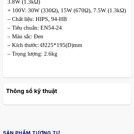
3.8W (1.3kΩ)
+ 100V: 30W (330Ω), 15W (670Ω), 7.5W (1.3kΩ)
– Chất liệu: HIPS, 94-HB
– Tiêu chuẩn: EN54-24
– Màu sắc: Đen
– Kích thước: Ø225*195(D)mm
– Trọng lượng: 2.6kg
Thông số kỹ thuật
SẢN PHẨM TƯƠNG TỰ