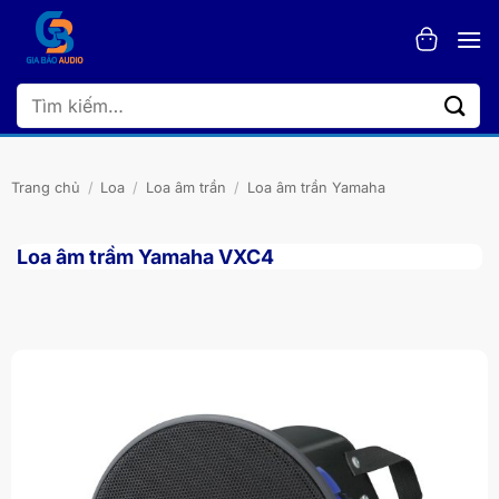
Bỏ
qua
nội
dung
Tìm
kiếm:
Trang chủ
/
Loa
/
Loa âm trần
/
Loa âm trần Yamaha
Loa âm trầm Yamaha VXC4