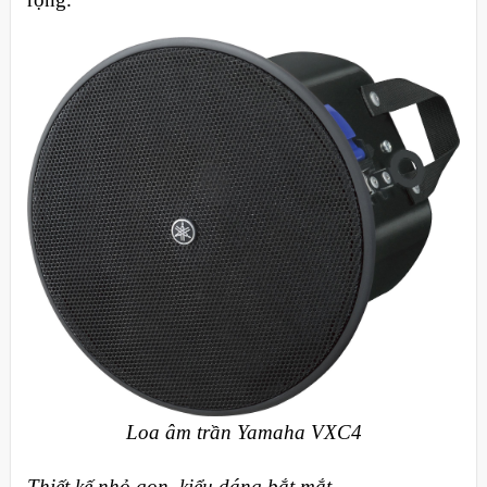
Loa âm trần Yamaha VXC4
Thiết kế nhỏ gon, kiểu dáng bắt mắt