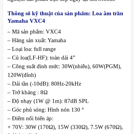
Thông số kỹ thuật của sản phẩm: Loa âm trần
Yamaha VXC4
– Mã sản phẩm: VXC4
– Hãng sản xuất: Yamaha
– Loại loa: full range
– Củ loa(LF-HF): toàn dải 4”
– Công suất đinh mức: 30W(nhiễu), 60W(PGM),
120W(đỉnh)
– Dải tần (-10dB): 80Hz-20kHz
– Trở kháng : 8Ω
– Độ nhạy (1W @ 1m): 87dB SPL
– Góc phủ sóng: Hình nón 130 °
– Điểm nối biến áp:
+ 70V: 30W (170Ω), 15W (330Ω), 7.5W (670Ω),