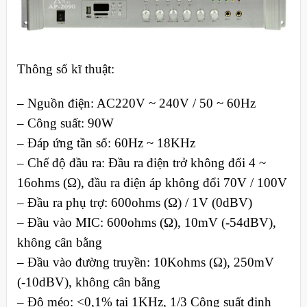
Thông số kĩ thuật:
– Nguồn điện: AC220V ~ 240V / 50 ~ 60Hz
– Công suất: 90W
– Đáp ứng tần số: 60Hz ~ 18KHz
– Chế độ đầu ra: Đầu ra điện trở không đổi 4 ~
16ohms (Ω), đầu ra điện áp không đổi 70V / 100V
– Đầu ra phụ trợ: 600ohms (Ω) / 1V (0dBV)
– Đầu vào MIC: 600ohms (Ω), 10mV (-54dBV),
không cân bằng
– Đầu vào đường truyền: 10Kohms (Ω), 250mV
(-10dBV), không cân bằng
– Độ méo: <0,1% tại 1KHz, 1/3 Công suất định