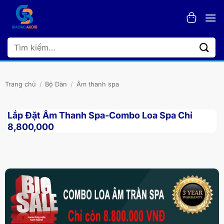
Bỏ
qua
nội
dung
Tìm
kiếm:
Trang chủ
/
Bộ Dàn
/
Âm thanh spa
Lắp Đặt Âm Thanh Spa-Combo Loa Spa Chỉ
8,800,000