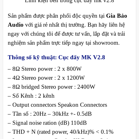
Linh kiện bên trong cục đẩy mk v2.8
Sản phẩm được phân phối độc quyền tại
Gia Bảo
Audio
với giá rẻ nhất thị trường. Bạn hãy liên hệ
ngay với chúng tôi để được tư vấn, lắp đặt và trải
nghiệm sản phẩm trực tiếp ngay tại showroom.
Thông số kỹ thuật: Cục đẩy MK V2.8
– 8Ω Stereo power : 2 x 800W
– 4Ω Stereo power : 2 x 1200W
– 8Ω bridged Stereo power : 2400W
– Số Kênh : 2 kênh
– Output connectors Speakon Connectors
– Tần số : 20Hz – 30kHz +- 0.5dB
– Signal noise ration (dB) 110dB
– THD + N (rated power, 40/kHz)% < 0.1%