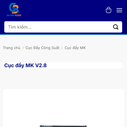
Bỏ
qua
nội
dung
Tìm
kiếm:
Trang chủ
/
Cục Đẩy Công Suất
/
Cục đẩy MK
Cục đẩy MK V2.8