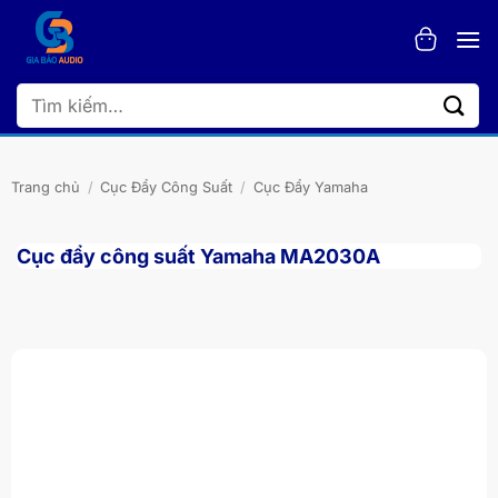
Bỏ
qua
nội
dung
Tìm
kiếm:
Trang chủ
/
Cục Đẩy Công Suất
/
Cục Đẩy Yamaha
Cục đẩy công suất Yamaha MA2030A