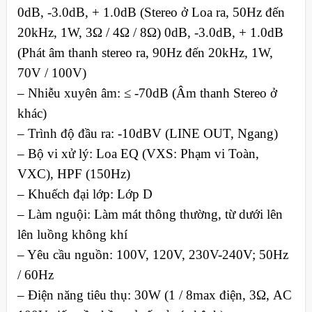
0dB, -3.0dB, + 1.0dB (Stereo ở Loa ra, 50Hz đến
20kHz, 1W, 3Ω / 4Ω / 8Ω) 0dB, ​​-3.0dB, + 1.0dB
(Phát âm thanh stereo ra, 90Hz đến 20kHz, 1W,
70V / 100V)
– Nhiễu xuyên âm: ≤ -70dB (Âm thanh Stereo ở
khác)
– Trình độ đầu ra: -10dBV (LINE OUT, Ngang)
– Bộ vi xử lý: Loa EQ (VXS: Phạm vi Toàn,
VXC), HPF (150Hz)
– Khuếch đại lớp: Lớp D
– Làm nguội: Làm mát thông thường, từ dưới lên
lên luồng không khí
– Yêu cầu nguồn: 100V, 120V, 230V-240V; 50Hz
/ 60Hz
– Điện năng tiêu thụ: 30W (1 / 8max điện, 3Ω, AC