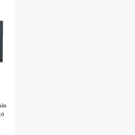
màu
có