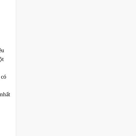
êu
ột
 có
 nhất