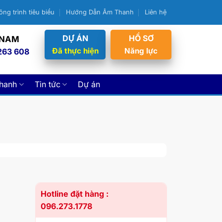
ông trình tiêu biểu
Hướng Dẫn Âm Thanh
Liên hệ
DỰ ÁN
HỒ SƠ
 NAM
Đã thực hiện
Năng lực
263 608
thanh
Tin tức
Dự án
Hotline đặt hàng :
096.273.1778