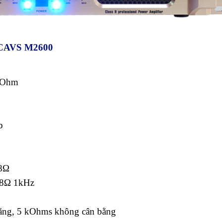
t CAVS M2600
8 Ohm
b
 8Ω
 8Ω 1kHz
ằng, 5 kOhms không cân bằng