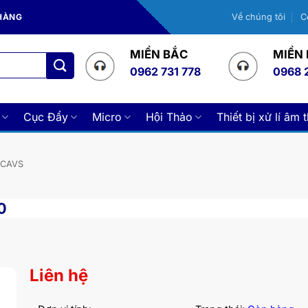
 HÀNG
Về chúng tôi
C
MIỀN BẮC
MIỀN
0962 731 778
0968 
Cục Đẩy
Micro
Hội Thảo
Thiết bị xử lí âm 
 CAVS
0
Liên hệ