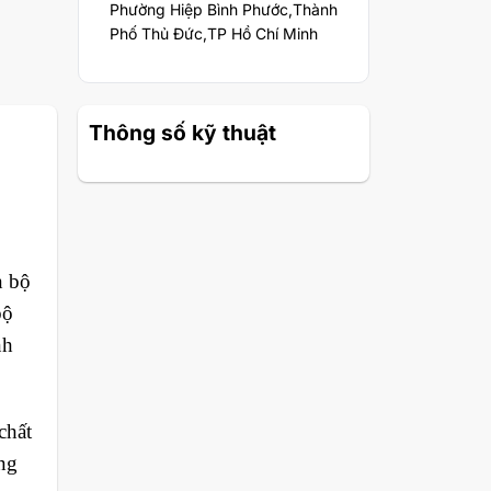
Phường Hiệp Bình Phước,Thành
Phố Thủ Đức,TP Hồ Chí Minh
Thông số kỹ thuật
n bộ
bộ
nh
chất
ờng