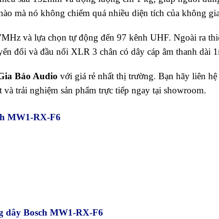
rí nào mà nó không chiếm quá nhiều diện tích của không gi
MHz và lựa chọn tự động đến 97 kênh UHF. Ngoài ra thiế
ển đổi và đầu nối XLR 3 chân có dây cáp âm thanh dài 
Gia Bảo Audio
với giá rẻ nhất thị trường. Bạn hãy liên hệ
t và trải nghiệm sản phẩm trực tiếp ngay tại showroom.
sch MW1-RX-F6
ông dây Bosch MW1-RX-F6