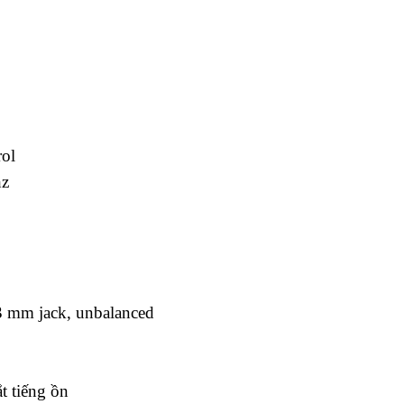
rol
hz
.3 mm jack, unbalanced
t tiếng ồn