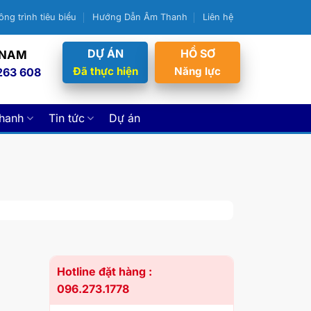
ông trình tiêu biểu
Hướng Dẫn Âm Thanh
Liên hệ
DỰ ÁN
HỒ SƠ
 NAM
Đã thực hiện
Năng lực
263 608
thanh
Tin tức
Dự án
Hotline đặt hàng :
096.273.1778