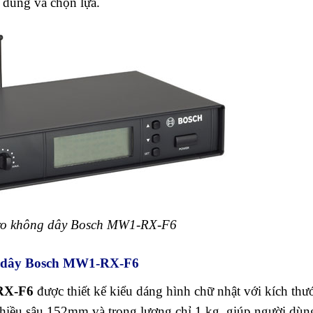
 dùng và chọn lựa.
ro không dây Bosch MW1-RX-F6
ng dây Bosch MW1-RX-F6
-RX-F6
được thiết kế kiểu dáng hình chữ nhật với kích thư
iều sâu 152mm và trọng lượng chỉ 1 kg, giúp người dùn