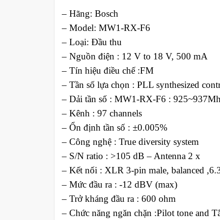
– Hãng: Bosch
– Model: MW1-RX-F6
– Loại: Đầu thu
– Nguồn điện : 12 V to 18 V, 500 mA
– Tín hiệu điều chế :FM
– Tần số lựa chọn : PLL synthesized cont
– Dải tần số : MW1-RX-F6 : 925~937M
– Kênh : 97 channels
– Ổn định tần số : ±0.005%
– Công nghệ : True diversity system
– S/N ratio : >105 dB – Antenna 2 x
– Kết nối : XLR 3‑pin male, balanced ,6
– Mức đầu ra : ‑12 dBV (max)
– Trở kháng đầu ra : 600 ohm
– Chức năng ngăn chặn :Pilot tone and Tắ