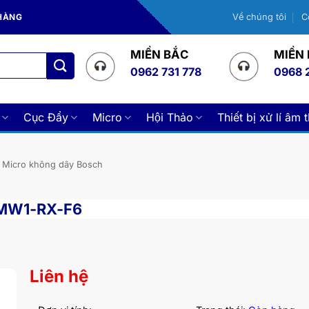
 HÀNG
Về chúng tôi
C
MIỀN BẮC
MIỀN
0962 731 778
0968 
Cục Đẩy
Micro
Hội Thảo
Thiết bị xử lí âm 
Micro không dây Bosch
 MW1-RX-F6
Liên hệ