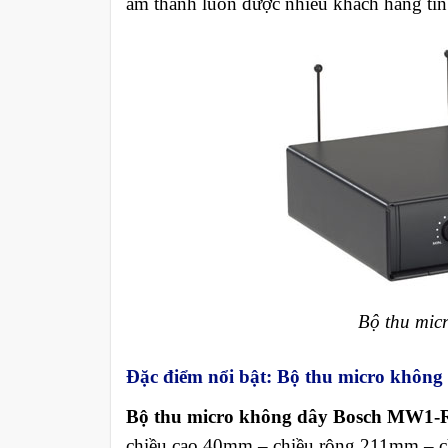
âm thanh luôn được nhiều khách hàng tin
Bộ thu mic
Đặc điểm nổi bật: Bộ thu micro khô
Bộ thu micro không dây Bosch MW1
chiều cao 40mm – chiều rộng 211mm – ch