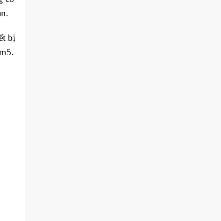
an.
t bị
1m5.