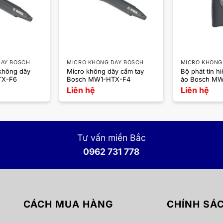
DÂY BOSCH
MICRO KHÔNG DÂY BOSCH
MICRO KHÔNG
 không dây
Micro không dây cầm tay
Bộ phát tín hi
TX-F6
Bosch MW1-HTX-F4
áo Bosch MW
Liên hệ
Liên hệ
Tư vấn miền Bắc
0962 731 778
CÁCH MUA HÀNG
CHÍNH SÁ