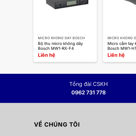
Y BOSCH
MICRO KHÔNG DÂY BOSCH
MICRO KHÔNG 
 Bosch MW1-
Bộ thu micro không dây
Micro cầm tay
Bosch MW1-RX-F4
Bosch MW1-H
Liên hệ
Liên hệ
Tổng đài CSKH
0962 731 778
VỀ CHÚNG TÔI