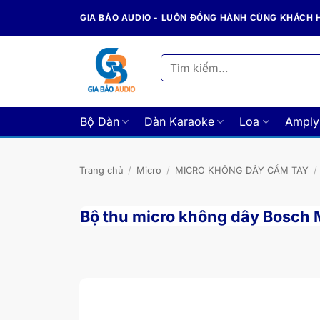
Bỏ
GIA BẢO AUDIO - LUÔN ĐỒNG HÀNH CÙNG KHÁCH
qua
nội
dung
Tìm
kiếm:
Bộ Dàn
Dàn Karaoke
Loa
Amply
Trang chủ
/
Micro
/
MICRO KHÔNG DÂY CẦM TAY
/
Bộ thu micro không dây Bosch