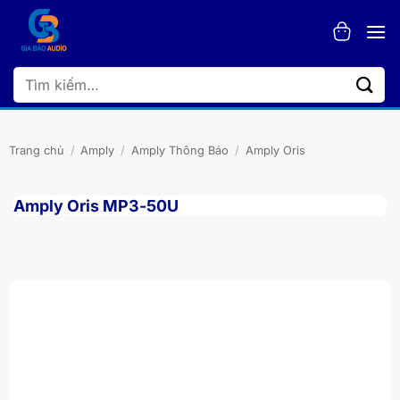
Bỏ
qua
nội
dung
Tìm
kiếm:
Trang chủ
/
Amply
/
Amply Thông Báo
/
Amply Oris
Amply Oris MP3-50U