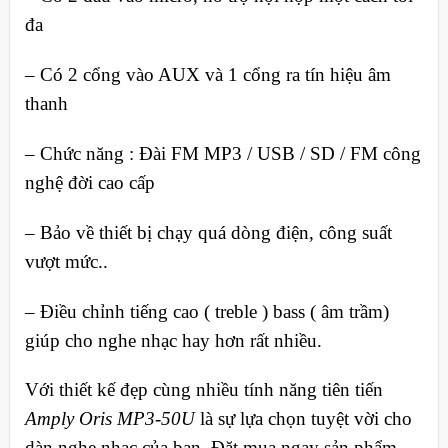
đa
– Có 2 cổng vào AUX và 1 cổng ra tín hiệu âm
thanh
– Chức năng : Đài FM MP3 / USB / SD / FM công
nghệ đời cao cấp
– Bảo về thiết bị chạy quá dòng điện, công suất
vượt mức..
– Điều chỉnh tiếng cao ( treble ) bass ( âm trầm)
giúp cho nghe nhạc hay hơn rất nhiều.
Với thiết kế đẹp cùng nhiều tính năng tiên tiến
Amply Oris MP3-50U
là sự lựa chọn tuyệt vời cho
dàn nghe nhạc của bạn. Đặt mua ngay sản phẩm