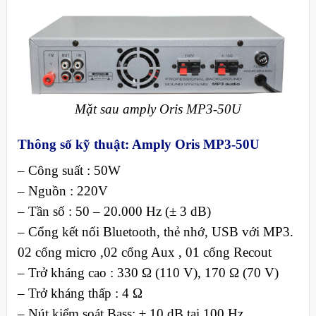
Mặt sau amply Oris MP3-50U
Thông số kỹ thuật: Amply Oris MP3-50U
– Công suất : 50W
– Nguồn : 220V
– Tần số : 50 – 20.000 Hz (± 3 dB)
– Cổng kết nối Bluetooth, thẻ nhớ, USB với MP3.
02 cổng micro ,02 cổng Aux , 01 cổng Recout
– Trở kháng cao : 330 Ω (110 V), 170 Ω (70 V)
– Trở kháng thấp : 4 Ω
– Nút kiểm soát Bass: ± 10 dB tại 100 Hz .