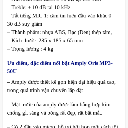
– Treble: ± 10 dB tại 10 kHz
– Tắt tiếng MIC 1: câm tín hiệu đầu vào khác 0 –
30 dB suy giảm
– Thành phẩm: nhựa ABS, Bạc (Đen) thép tấm,
– Kích thước: 285 x 185 x 65 mm
– Trọng lượng : 4 kg
Ưu điểm, đặc điểm nổi bật Amply Oris MP3-
50U
– Amply được thiết kế gọn hiện đại hiệu quả cao,
trong quá trình vận chuyển lắp đặt
– Mặt trước của amply được làm bằng hợp kim
chống gỉ, sáng và bóng rất đẹp, rất bắt mắt.
– Có 2 đầu vào micro, hỗ trợ hội họp một cách tối