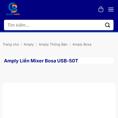
Bỏ
qua
nội
dung
Tìm
kiếm:
Trang chủ
/
Amply
/
Amply Thông Báo
/
Amply Bosa
Amply Liền Mixer Bosa USB-50T