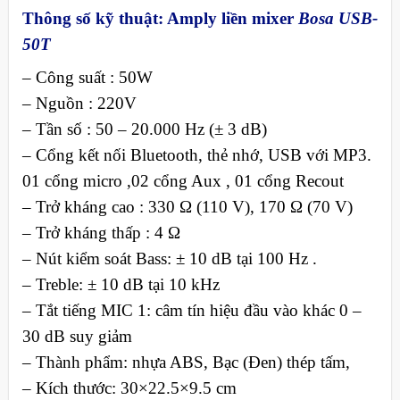
Thông số kỹ thuật:
Amply liền mixer
Bosa USB-
50T
– Công suất : 50W
– Nguồn : 220V
– Tần số : 50 – 20.000 Hz (± 3 dB)
– Cổng kết nối Bluetooth, thẻ nhớ, USB với MP3.
01 cổng micro ,02 cổng Aux , 01 cổng Recout
– Trở kháng cao : 330 Ω (110 V), 170 Ω (70 V)
– Trở kháng thấp : 4 Ω
– Nút kiểm soát Bass: ± 10 dB tại 100 Hz .
– Treble: ± 10 dB tại 10 kHz
– Tắt tiếng MIC 1: câm tín hiệu đầu vào khác 0 –
30 dB suy giảm
– Thành phẩm: nhựa ABS, Bạc (Đen) thép tấm,
– Kích thước: 30×22.5×9.5 cm