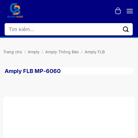
Bỏ
qua
nội
dung
Tìm
kiếm:
Trang chủ
/
Amply
/
Amply Thông Báo
/
Amply FLB
Amply FLB MP-6060