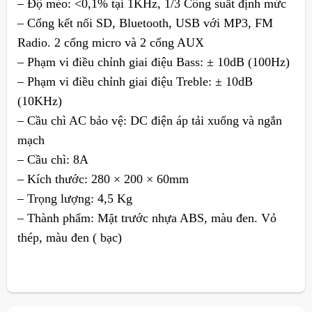
– Độ méo: <0,1% tại 1KHz, 1/3 Công suất định mức
– Cổng kết nối SD, Bluetooth, USB với MP3, FM
Radio. 2 cổng micro và 2 cổng AUX
– Phạm vi điều chỉnh giai điệu Bass: ± 10dB (100Hz)
– Phạm vi điều chỉnh giai điệu Treble: ± 10dB
(10KHz)
– Cầu chì AC bảo vệ: DC điện áp tải xuống và ngắn
mạch
– Cầu chì: 8A
– Kích thước: 280 × 200 × 60mm
– Trọng lượng: 4,5 Kg
– Thành phẩm: Mặt trước nhựa ABS, màu đen. Vỏ
thép, màu đen ( bạc)